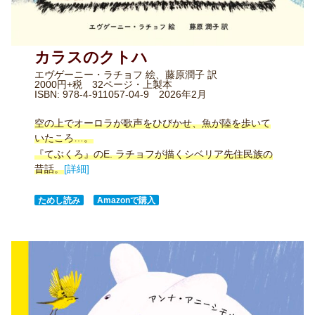
カラスのクトハ
エヴゲーニー・ラチョフ 絵、藤原潤子 訳
2000円+税 32ページ・上製本
ISBN: 978-4-911057-04-9 2026年2月
空の上でオーロラが歌声をひびかせ、魚が陸を歩いて
いたころ…。
『てぶくろ』のE. ラチョフが描くシベリア先住民族の
昔話。
[詳細]
ためし読み
Amazonで購入