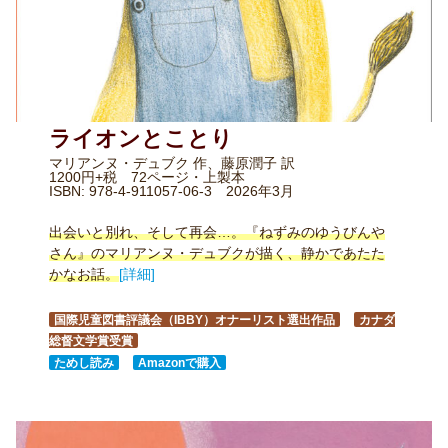
ライオンとことり
マリアンヌ・デュブク 作、藤原潤子 訳
1200円+税 72ページ・上製本
ISBN: 978-4-911057-06-3 2026年3月
出会いと別れ、そして再会…。『ねずみのゆうびんや
さん』のマリアンヌ・デュブクが描く、静かであたた
かなお話。
[詳細]
国際児童図書評議会（IBBY）オナーリスト選出作品
カナダ
総督文学賞受賞
ためし読み
Amazonで購入