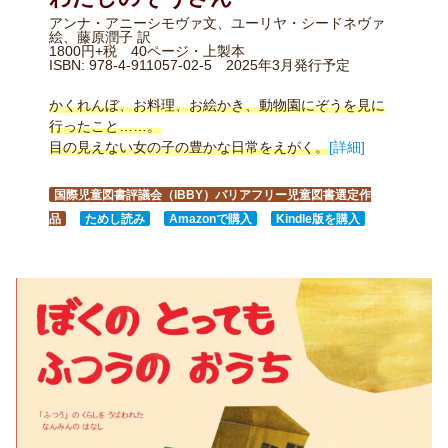
アンナ・アニーシモヴァ文、ユーリヤ・シードネヴァ
絵、藤原潤子 訳
1800円+税 40ページ・上製本
ISBN: 978-4-911057-02-5 2025年3月発行予定
かくれんぼ、お料理、お絵かき、動物園にぞうを見に
行ったこと……。
目の見えない女の子の豊かな日常をえがく。
[詳細]
国際児童図書評議会（IBBY）バリアフリー児童図書選定作
品
ためし読み
Amazonで購入
Kindle版を購入